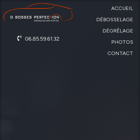
ACCUEIL
DÉBOSSELAGE
DÉGRÊLAGE
SANS
06.85.59.61.32
PEINTURE
PHOTOS
DE
CARROSSERIE
CONTACT