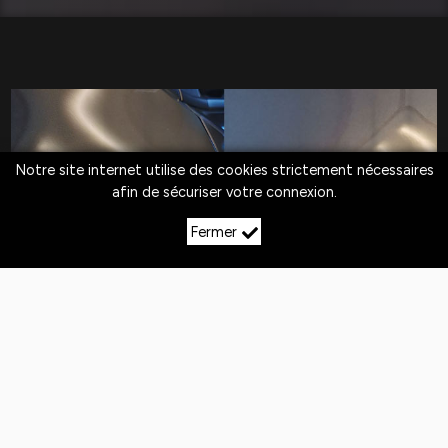
Notre site internet utilise des cookies strictement nécessaires
afin de sécuriser votre connexion.
Fermer
LE DÉBOSSELAGE SANS
PEINTURE À
VOUTHON‑HAUT
Quotidiennement,
les véhicules
sont exposés
aux
chocs
. Si la peinture n'est pas abîmée,
le