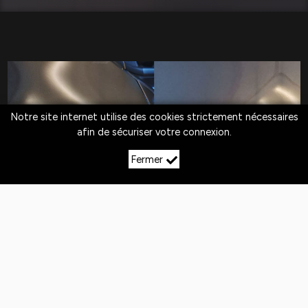
Notre site internet utilise des cookies strictement nécessaires
afin de sécuriser votre connexion.
Fermer
LE DÉBOSSELAGE SANS
PEINTURE À
CLERMONT‑EN‑ARGONNE
Quotidiennement,
les véhicules
sont exposés
aux
chocs
. Si la peinture n'est pas abîmée,
le