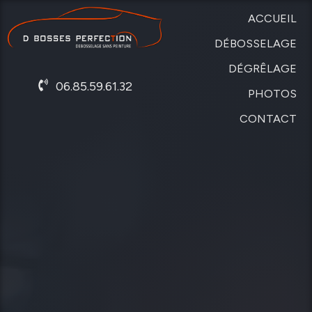
ACCUEIL
DÉBOSSELAGE
DÉGRÊLAGE
SANS
06.85.59.61.32
PEINTURE
PHOTOS
DE
CARROSSERIE
CONTACT