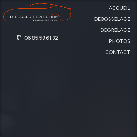
ACCUEIL
DÉBOSSELAGE
DÉGRÊLAGE
SANS
06.85.59.61.32
PEINTURE
PHOTOS
DE
CARROSSERIE
CONTACT