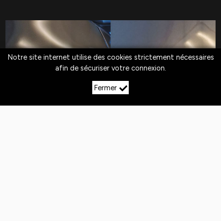
Notre site internet utilise des cookies strictement nécessaires
afin de sécuriser votre connexion.
Fermer
LE DÉBOSSELAGE SANS
PEINTURE À VAVINCOURT
Quotidiennement,
les véhicules
sont exposés
aux
chocs
. Si la peinture n'est pas abîmée,
le
débosselage sans peinture est la solution
pour redresser la carrosserie.