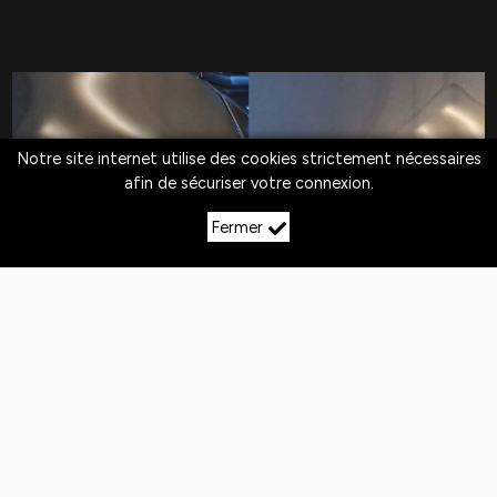
Notre site internet utilise des cookies strictement nécessaires
afin de sécuriser votre connexion.
Fermer
LE DÉBOSSELAGE SANS
PEINTURE À VILLEY‑LE‑SEC
Quotidiennement,
les véhicules
sont exposés
aux
chocs
. Si la peinture n'est pas abîmée,
le
débosselage sans peinture est la solution
pour redresser la carrosserie.