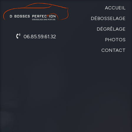
ACCUEIL
DÉBOSSELAGE
DÉGRÊLAGE
SANS
06.85.59.61.32
PEINTURE
PHOTOS
DE
CARROSSERIE
CONTACT