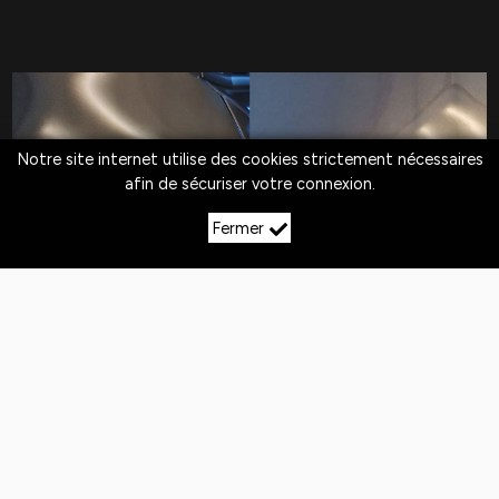
Notre site internet utilise des cookies strictement nécessaires
afin de sécuriser votre connexion.
Fermer
LE DÉBOSSELAGE SANS
PEINTURE À ORMES‑ET‑VILLE
Quotidiennement,
les véhicules
sont exposés
aux
chocs
. Si la peinture n'est pas abîmée,
le
débosselage sans peinture est la solution
pour redresser la carrosserie.