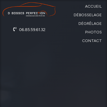
ACCUEIL
DÉBOSSELAGE
DÉGRÊLAGE
SANS
06.85.59.61.32
PEINTURE
PHOTOS
DE
CARROSSERIE
CONTACT