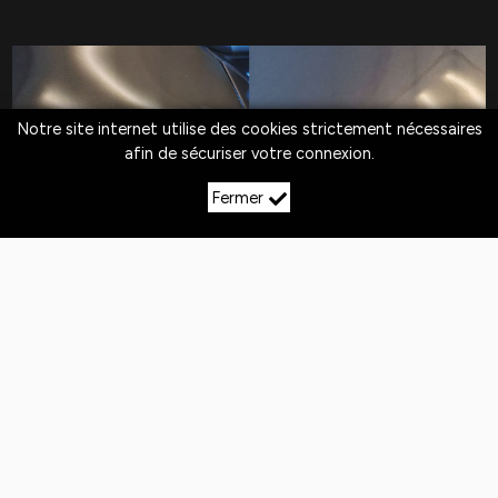
Notre site internet utilise des cookies strictement nécessaires
afin de sécuriser votre connexion.
Fermer
LE DÉBOSSELAGE SANS
PEINTURE À BENNEY
Quotidiennement,
les véhicules
sont exposés
aux
chocs
. Si la peinture n'est pas abîmée,
le
débosselage sans peinture est la solution
pour redresser la carrosserie.