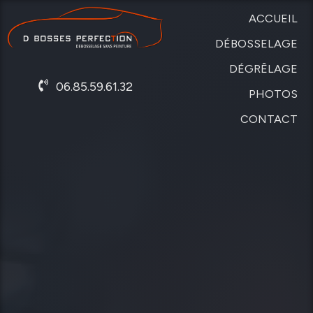
ACCUEIL
DÉBOSSELAGE
DÉGRÊLAGE
SANS
06.85.59.61.32
PEINTURE
PHOTOS
DE
CARROSSERIE
CONTACT