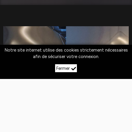
Notre site internet utilise des cookies strictement nécessaires
afin de sécuriser votre connexion.
Fermer
LE DÉBOSSELAGE SANS
PEINTURE À
MORVILLE‑SUR‑SEILLE
Quotidiennement,
les véhicules
sont exposés
aux
chocs
. Si la peinture n'est pas abîmée,
le