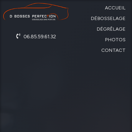
ACCUEIL
DÉBOSSELAGE
DÉGRÊLAGE
SANS
06.85.59.61.32
PEINTURE
PHOTOS
DE
CARROSSERIE
CONTACT