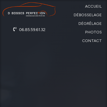
ACCUEIL
DÉBOSSELAGE
DÉGRÊLAGE
SANS
06.85.59.61.32
PEINTURE
PHOTOS
DE
CARROSSERIE
CONTACT