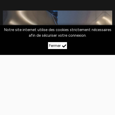
Notre site internet utilise des cookies strictement nécessaires
afin de sécuriser votre connexion.
Fermer
LE DÉBOSSELAGE SANS
PEINTURE À MOINEVILLE
Quotidiennement,
les véhicules
sont exposés
aux
chocs
. Si la peinture n'est pas abîmée,
le
débosselage sans peinture est la solution
pour redresser la carrosserie.