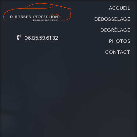
ACCUEIL
DÉBOSSELAGE
DÉGRÊLAGE
SANS
06.85.59.61.32
PEINTURE
PHOTOS
DE
CARROSSERIE
CONTACT