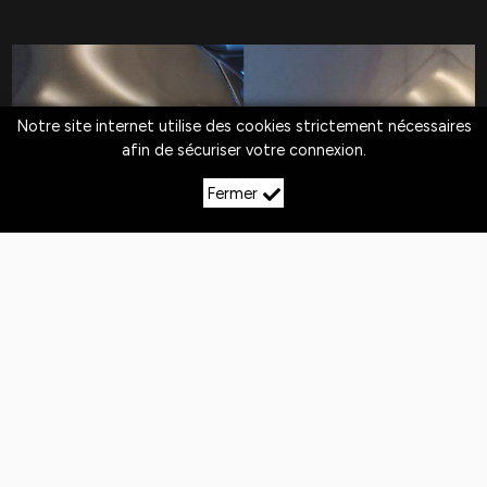
Notre site internet utilise des cookies strictement nécessaires
afin de sécuriser votre connexion.
Fermer
LE DÉBOSSELAGE SANS
PEINTURE À REHON
Quotidiennement,
les véhicules
sont exposés
aux
chocs
. Si la peinture n'est pas abîmée,
le
débosselage sans peinture est la solution
pour redresser la carrosserie.