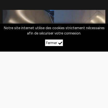
Notre site internet utilise des cookies strictement nécessaires
afin de sécuriser votre connexion.
Fermer
LE DÉBOSSELAGE SANS
PEINTURE À HAIGNEVILLE
Quotidiennement,
les véhicules
sont exposés
aux
chocs
. Si la peinture n'est pas abîmée,
le
débosselage sans peinture est la solution
pour redresser la carrosserie.