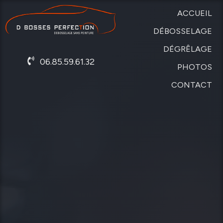
ACCUEIL
DÉBOSSELAGE
DÉGRÊLAGE
SANS
06.85.59.61.32
PEINTURE
PHOTOS
DE
CARROSSERIE
CONTACT