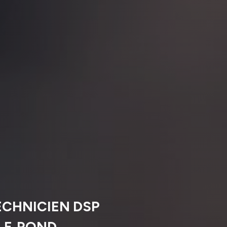
ECHNICIEN DSP
‑LE‑ROND