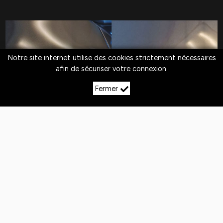
Notre site internet utilise des cookies strictement nécessaires
afin de sécuriser votre connexion.
Fermer
LE DÉBOSSELAGE SANS
PEINTURE À AZELOT
Quotidiennement,
les véhicules
sont exposés
aux
chocs
. Si la peinture n'est pas abîmée,
le
débosselage sans peinture est la solution
pour redresser la carrosserie.