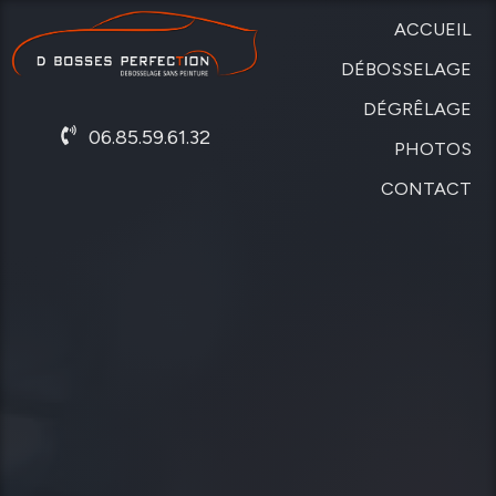
ACCUEIL
DÉBOSSELAGE
DÉGRÊLAGE
SANS
06.85.59.61.32
PEINTURE
PHOTOS
DE
CARROSSERIE
CONTACT