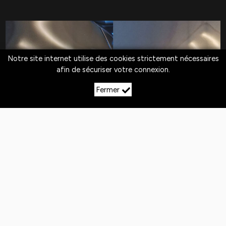
Notre site internet utilise des cookies strictement nécessaires
afin de sécuriser votre connexion.
Fermer
LE DÉBOSSELAGE SANS
PEINTURE À BRULEY
Quotidiennement,
les véhicules
sont exposés
aux
chocs
. Si la peinture n'est pas abîmée,
le
débosselage sans peinture est la solution
pour redresser la carrosserie.