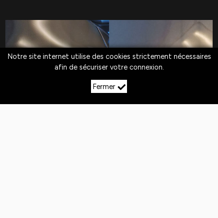
Notre site internet utilise des cookies strictement nécessaires
afin de sécuriser votre connexion.
Fermer
LE DÉBOSSELAGE SANS
PEINTURE À VILLERUPT
Quotidiennement,
les véhicules
sont exposés
aux
chocs
. Si la peinture n'est pas abîmée,
le
débosselage sans peinture est la solution
pour redresser la carrosserie.