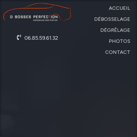
ACCUEIL
DÉBOSSELAGE
DÉGRÊLAGE
SANS
06.85.59.61.32
PEINTURE
PHOTOS
DE
CARROSSERIE
CONTACT