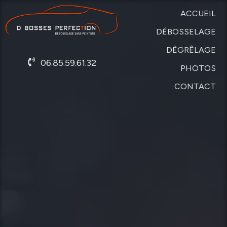
ACCUEIL
DÉBOSSELAGE
DÉGRÊLAGE
SANS
06.85.59.61.32
PEINTURE
PHOTOS
DE
CARROSSERIE
CONTACT