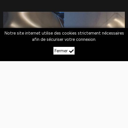
Notre site internet utilise des cookies strictement nécessaires
afin de sécuriser votre connexion.
Fermer
LE DÉBOSSELAGE SANS
PEINTURE À REHERREY
Quotidiennement,
les véhicules
sont exposés
aux
chocs
. Si la peinture n'est pas abîmée,
le
débosselage sans peinture est la solution
pour redresser la carrosserie.