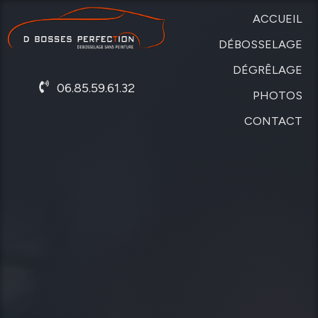
ACCUEIL
DÉBOSSELAGE
DÉGRÊLAGE
SANS
06.85.59.61.32
PEINTURE
PHOTOS
DE
CARROSSERIE
CONTACT