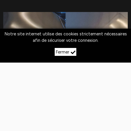
Notre site internet utilise des cookies strictement nécessaires
afin de sécuriser votre connexion.
Fermer
LE DÉBOSSELAGE SANS
PEINTURE À FECOCOURT
Quotidiennement,
les véhicules
sont exposés
aux
chocs
. Si la peinture n'est pas abîmée,
le
débosselage sans peinture est la solution
pour redresser la carrosserie.