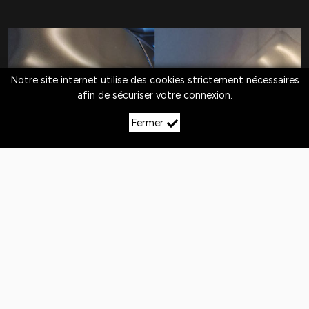
Notre site internet utilise des cookies strictement nécessaires
afin de sécuriser votre connexion.
Fermer
LE DÉBOSSELAGE SANS
PEINTURE À GYE
Quotidiennement,
les véhicules
sont exposés
aux
chocs
. Si la peinture n'est pas abîmée,
le
débosselage sans peinture est la solution
pour redresser la carrosserie.