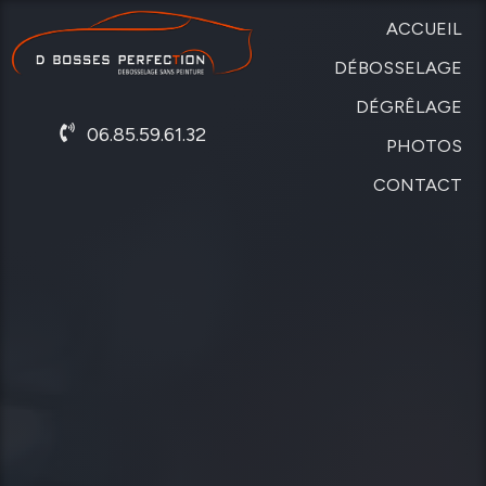
ACCUEIL
DÉBOSSELAGE
DÉGRÊLAGE
SANS
06.85.59.61.32
PEINTURE
PHOTOS
DE
CARROSSERIE
CONTACT