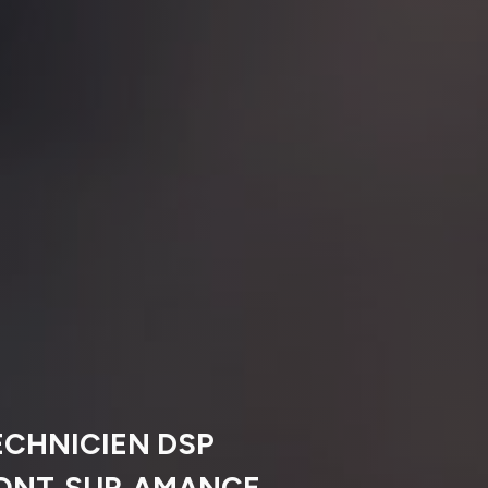
ECHNICIEN DSP
MONT‑SUR‑AMANCE