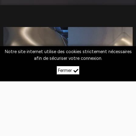
Notre site internet utilise des cookies strictement nécessaires
afin de sécuriser votre connexion.
Fermer
LE DÉBOSSELAGE SANS
PEINTURE À
PARNOY‑EN‑BASSIGNY
Quotidiennement,
les véhicules
sont exposés
aux
chocs
. Si la peinture n'est pas abîmée,
le