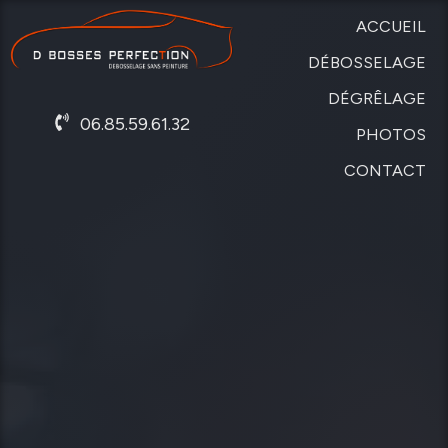
ACCUEIL
DÉBOSSELAGE
DÉGRÊLAGE
SANS
06.85.59.61.32
PEINTURE
PHOTOS
DE
CARROSSERIE
CONTACT