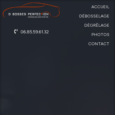
ACCUEIL
DÉBOSSELAGE
DÉGRÊLAGE
SANS
06.85.59.61.32
PEINTURE
PHOTOS
DE
CARROSSERIE
CONTACT