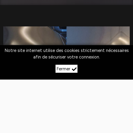
Notre site internet utilise des cookies strictement nécessaires
afin de sécuriser votre connexion.
Fermer
LE DÉBOSSELAGE SANS
PEINTURE À
COIFFY‑LE‑HAUT
Quotidiennement,
les véhicules
sont exposés
aux
chocs
. Si la peinture n'est pas abîmée,
le