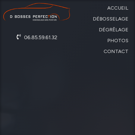
ACCUEIL
DÉBOSSELAGE
DÉGRÊLAGE
SANS
06.85.59.61.32
PEINTURE
PHOTOS
DE
CARROSSERIE
CONTACT