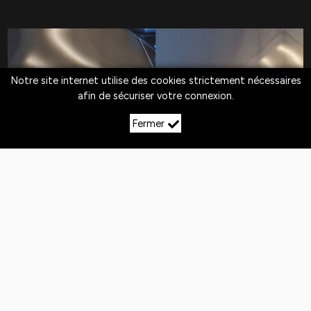
Notre site internet utilise des cookies strictement nécessaires
afin de sécuriser votre connexion.
Fermer
LE DÉBOSSELAGE SANS
PEINTURE À BUGNIERES
Quotidiennement,
les véhicules
sont exposés
aux
chocs
. Si la peinture n'est pas abîmée,
le
débosselage sans peinture est la solution
pour redresser la carrosserie.