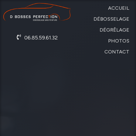
ACCUEIL
DÉBOSSELAGE
DÉGRÊLAGE
SANS
06.85.59.61.32
PEINTURE
PHOTOS
DE
CARROSSERIE
CONTACT