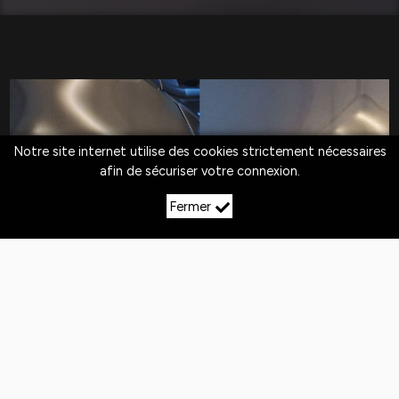
Notre site internet utilise des cookies strictement nécessaires
afin de sécuriser votre connexion.
Fermer
LE DÉBOSSELAGE SANS
PEINTURE À
ST‑MARTIN‑LES‑LANGRES
Quotidiennement,
les véhicules
sont exposés
aux
chocs
. Si la peinture n'est pas abîmée,
le