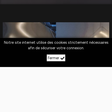
Notre site internet utilise des cookies strictement nécessaires
afin de sécuriser votre connexion.
Fermer
LE DÉBOSSELAGE SANS
PEINTURE À
VILLIERS‑LES‑APREY
Quotidiennement,
les véhicules
sont exposés
aux
chocs
. Si la peinture n'est pas abîmée,
le