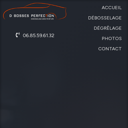
ACCUEIL
DÉBOSSELAGE
DÉGRÊLAGE
SANS
06.85.59.61.32
PEINTURE
PHOTOS
DE
CARROSSERIE
CONTACT