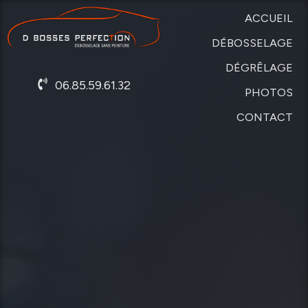
ACCUEIL
DÉBOSSELAGE
DÉGRÊLAGE
SANS
06.85.59.61.32
PEINTURE
PHOTOS
DE
CARROSSERIE
CONTACT