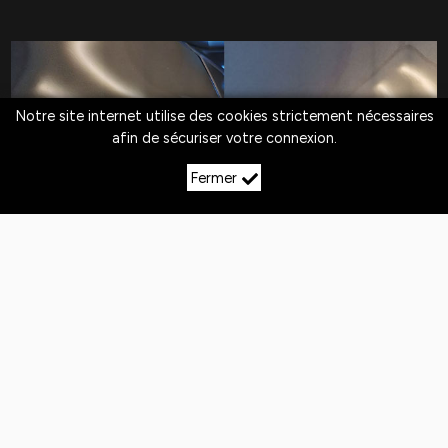
Notre site internet utilise des cookies strictement nécessaires
afin de sécuriser votre connexion.
Fermer
LE DÉBOSSELAGE SANS
PEINTURE À AUJEURRES
Quotidiennement,
les véhicules
sont exposés
aux
chocs
. Si la peinture n'est pas abîmée,
le
débosselage sans peinture est la solution
pour redresser la carrosserie.