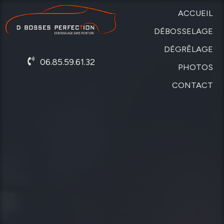
ACCUEIL
DÉBOSSELAGE
DÉGRÊLAGE
SANS
06.85.59.61.32
PEINTURE
PHOTOS
DE
CARROSSERIE
CONTACT