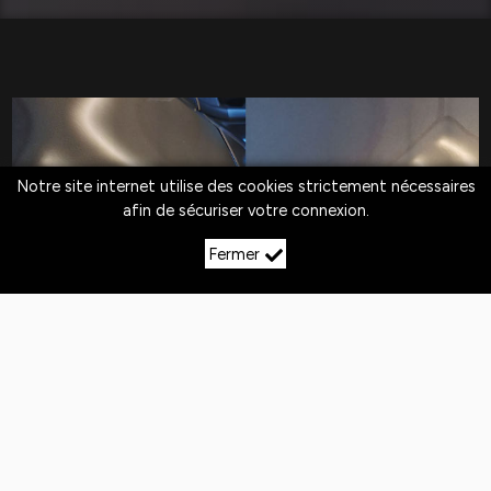
Notre site internet utilise des cookies strictement nécessaires
afin de sécuriser votre connexion.
Fermer
LE DÉBOSSELAGE SANS
PEINTURE À
COLMIER‑LE‑HAUT
Quotidiennement,
les véhicules
sont exposés
aux
chocs
. Si la peinture n'est pas abîmée,
le