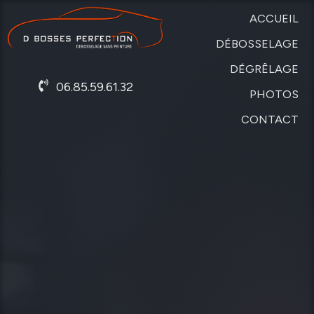
ACCUEIL
DÉBOSSELAGE
DÉGRÊLAGE
SANS
06.85.59.61.32
PEINTURE
PHOTOS
DE
CARROSSERIE
CONTACT