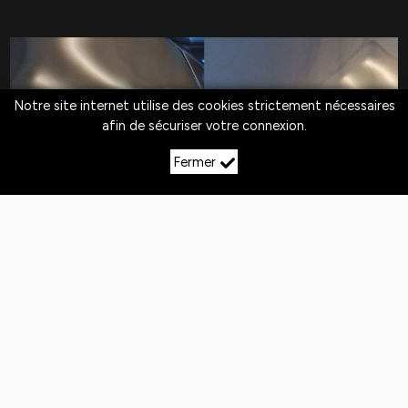
Notre site internet utilise des cookies strictement nécessaires
afin de sécuriser votre connexion.
Fermer
LE DÉBOSSELAGE SANS
PEINTURE À ARBOT
Quotidiennement,
les véhicules
sont exposés
aux
chocs
. Si la peinture n'est pas abîmée,
le
débosselage sans peinture est la solution
pour redresser la carrosserie.