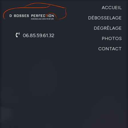
ACCUEIL
DÉBOSSELAGE
DÉGRÊLAGE
SANS
06.85.59.61.32
PEINTURE
PHOTOS
DE
CARROSSERIE
CONTACT