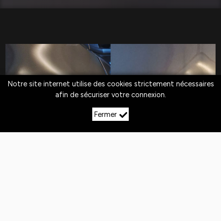
Notre site internet utilise des cookies strictement nécessaires
afin de sécuriser votre connexion.
Fermer
LE DÉBOSSELAGE SANS
PEINTURE À
VAUX‑SUR‑BLAISE
Quotidiennement,
les véhicules
sont exposés
aux
chocs
. Si la peinture n'est pas abîmée,
le