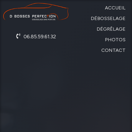
ACCUEIL
DÉBOSSELAGE
DÉGRÊLAGE
SANS
06.85.59.61.32
PEINTURE
PHOTOS
DE
CARROSSERIE
CONTACT