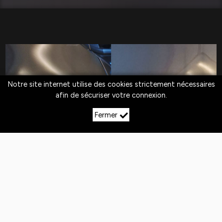
Notre site internet utilise des cookies strictement nécessaires
afin de sécuriser votre connexion.
Fermer
LE DÉBOSSELAGE SANS
PEINTURE À
VILLIERS‑EN‑LIEU
Quotidiennement,
les véhicules
sont exposés
aux
chocs
. Si la peinture n'est pas abîmée,
le