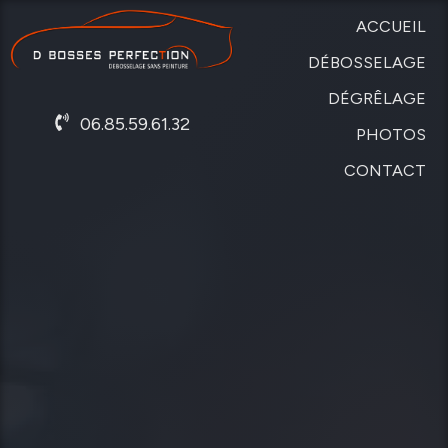
ACCUEIL
DÉBOSSELAGE
DÉGRÊLAGE
SANS
06.85.59.61.32
PEINTURE
PHOTOS
DE
CARROSSERIE
CONTACT