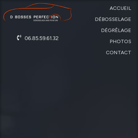
ACCUEIL
DÉBOSSELAGE
DÉGRÊLAGE
SANS
06.85.59.61.32
PEINTURE
PHOTOS
DE
CARROSSERIE
CONTACT