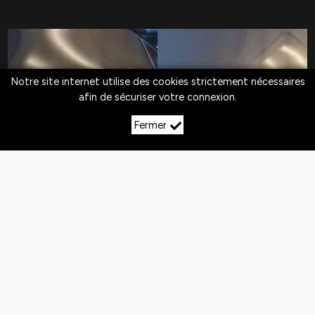
Notre site internet utilise des cookies strictement nécessaires
afin de sécuriser votre connexion.
Fermer
LE DÉBOSSELAGE SANS
PEINTURE À FOULAIN
Quotidiennement,
les véhicules
sont exposés
aux
chocs
. Si la peinture n'est pas abîmée,
le
débosselage sans peinture est la solution
pour redresser la carrosserie.