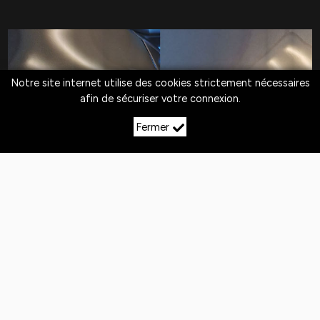
Notre site internet utilise des cookies strictement nécessaires
afin de sécuriser votre connexion.
Fermer
LE DÉBOSSELAGE SANS
PEINTURE À CONDES
Quotidiennement,
les véhicules
sont exposés
aux
chocs
. Si la peinture n'est pas abîmée,
le
débosselage sans peinture est la solution
pour redresser la carrosserie.